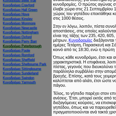
Κυνοδρόμιο Belle Vue
κυνοδρομίες. Ο πρώτος αγώνας σ
Κυνοδρόμιο Crayford
έλαβε χώρα στις 21 Σεπτεμβρίου 1
Κυνοδρόμιο Hall Green
χώρος του γηπέδου επεκτάθηκε και
Κυνοδρόμιο Hove
στις 1000 θέσεις.
Κυνοδρόμιο Kinsley
Κυνοδρόμιο Monmore
Στην εν λόγω, λοιπόν, πίστα συνο
Κυνοδρόμιο Newcastle
αποστάσεις, στις οποίες καλούντα
Κυνοδρόμιο Nottingham
είναι της τάξης των 235, 420, 605,
Κυνοδρόμιο Oxford
μέτρων.
Κυνοδρομίες
διεξάγονται 
Κυνοδρόμιο Perry Barr
ημέρες Τετάρτη, Παρασκευή και Σά
Κυνοδρόμιο Peterborough
κοινό από τις 18:30, ενώ η πρώτη 
Κυνοδρόμιο Poole
Κυνοδρόμιο Romford
Όπως κάθε κυνοδρόμιο, έτσι και αυ
Κυνοδρόμιο Sheffield
χαρακτηριστικά. Η επιφάνεια, λοιπ
Κυνοδρόμιο Shelbourne Park
πίστας, γεγονός που διευκολύνει 
Κυνοδρόμιο Sittingbourne
παράλληλα συμβάλλει στην απομά
Κυνοδρόμιο Sunderland
βροχής. Επίσης, κατά τους χειμερ
Κυνοδρόμιο Swindon
καλύπτεται από αλάτι, έτσι ώστε 
Κυνοδρόμιο Yarmouth
πάγου.
Τέλος, το γήπεδο παρέχει στον επ
ανέσεις. Έτσι, μπορεί εκτός από τ
διεξαγόμενες κούρσες, να επισκεφτ
γηπέδου, όπως και να παρευρεθεί
πραγματοποιούνται ανά τακτά χρο