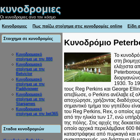
κυνοδρομιες
Οι κυνοδρομιες ανα τον κόσμο
Κυνοδρομιες
Πως παίζω στοίχημα στις κυνοδρομίες online
Είδη 
Στοιχημα σε κυνοδρομίες
Κυνοδρόμιο Peterb
Κυνοδρομιακό
Το κυνοδρό
στοίχημα με την 888
στη βιομηχα
Κυνοδρομιακό
ελάχιστα απ
στοίχημα με την
Peterborou
Betvictor
διοργανώνο
Κυνοδρομιακό
1930. Το 1
στοίχημα με την
τους Reg Perkins και George Elli
Paddypower
Κυνοδρομιακό
απεβίωσε, ο Perkins ανέλαβε εξ ολ
στοίχημα με την
αποχώρησε, χρήζοντας διαδόχους 
Stanjames
σημαντικό τμήμα του γηπέδου είνα
Κυνοδρομιακό
του Reg Perkins, Rex, ο οποίος ε
στοίχημα με την bet365
από την ηλικία των 17, ενώ υπήρξ
της πόλης. Στις αρχές της δεκαετία
οποίο αρχικά περιελάμβανε 600 θέ
Σταδια κυνοδρομιών
καταστράφηκε από πυρκαγιά και ε
ανακατασκευής, για διάστημα έξι 