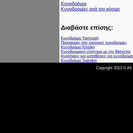
Κυνοδρόμια
Κυνοδρομίες ανά τον κόσμο
Διαβάστε επίσης:
Κυνοδρόμιο Yarmouth
Προσφορές στις εικονικές κυνοδρομίες
Κυνοδρόμιο Kinsley
Κυνοδρομιακό στοίχημα με την Betvictor
Αναλήψεις και καταθέσεις για κυνοδρομίε
Κυνοδρόμιο Swindon
Copyright 2013 © All