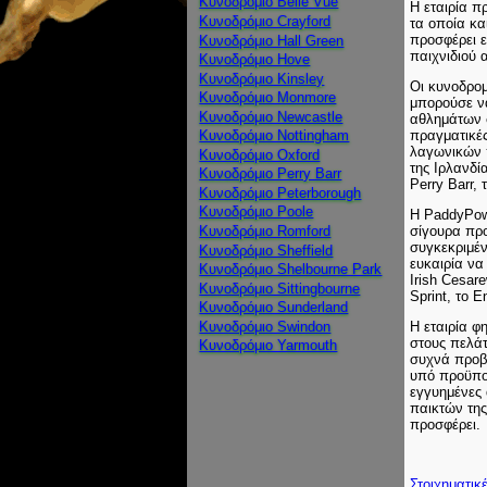
Κυνοδρόμιο Belle Vue
Η εταιρία π
Κυνοδρόμιο Crayford
τα οποία κα
προσφέρει ε
Κυνοδρόμιο Hall Green
παιχνιδιού 
Κυνοδρόμιο Hove
Κυνοδρόμιο Kinsley
Οι κυνοδρομ
Κυνοδρόμιο Monmore
μπορούσε να
Κυνοδρόμιο Newcastle
αθλημάτων σ
πραγματικές
Κυνοδρόμιο Nottingham
λαγωνικών 
Κυνοδρόμιο Oxford
της Ιρλανδί
Κυνοδρόμιο Perry Barr
Perry Barr, 
Κυνοδρόμιο Peterborough
Κυνοδρόμιο Poole
Η PaddyPowe
Κυνοδρόμιο Romford
σίγουρα προ
συγκεκριμέν
Κυνοδρόμιο Sheffield
ευκαιρία να
Κυνοδρόμιο Shelbourne Park
Irish Cesar
Κυνοδρόμιο Sittingbourne
Sprint, το 
Κυνοδρόμιο Sunderland
Κυνοδρόμιο Swindon
Η εταιρία φ
στους πελάτ
Κυνοδρόμιο Yarmouth
συχνά προβα
υπό προϋποθ
εγγυημένες 
παικτών της
προσφέρει.
Στοιχηματικ