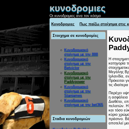
κυνοδρομιες
Οι κυνοδρομιες ανα τον κόσμο
Κυνοδρομιες
Πως παίζω στοίχημα στις κ
Στοιχημα σε κυνοδρομίες
Κυνοδ
Padd
Κυνοδρομιακό
στοίχημα με την 888
Η στοιχηματ
Κυνοδρομιακό
κατηγορία τ
στοίχημα με την
στοιχηματικ
Betvictor
Μεγάλης Βρε
Κυνοδρομιακό
Ιρλανδία, ε
στοίχημα με την
Πρόκειται γ
Paddypower
τις ιδιαίτερ
Κυνοδρομιακό
στοίχημα με την
Παρέχει υψη
Stanjames
η ασφάλεια 
Κυνοδρομιακό
Διαθέτει, ε
στοίχημα με την bet365
πελατών. Η 
και τόσο εύ
κύριο χρώμα
πράσινο. Βέ
Σταδια κυνοδρομιών
αποτελεί με