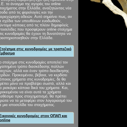
.Ε. το άνοιγμα της αγοράς του online
τοιχήματος στην Ελλάδα, αναζητώντας νέα
σοδα από τις φορολογίες και την
αραχώρηση αδειών. Αυτό σημαίνει πως, αν
α σχέδια των υπευθύνων ευοδωθούν,
ύντομα κάποιες από τις πλέον δημοφιλείς
στοσελίδες που προσφέρουν online στοίχημα
τις κυνοδρομίες θα έχουν τη δυνατότητα να
ραστηριοποιηθούν στην Ελλάδα.
Στοίχημα στις κυνοδρομίες με τραπεζικό
έμβασμα
ο στοίχημα στις κυνοδρομίες αποτελεί τον
γαπημένο τρόπο διασκέδασης πολλών
αιχτών, αλλά και έναν τρόπο διεκδίκησης
ερδών. Προκειμένου, βέβαια, να κερδίσει
άποιος χρήματα στις κυνοδρομίες, δε θα
ρέπει μόνο να προβλέψει σωστά, αλλά και
α ρισκάρει κάποια δικά του χρήματα. Και,
ροκειμένου να είναι αυτά τα χρήματα
ιαθέσιμα προς στοιχηματισμό, θα πρέπει
ρώτα να τα μεταφέρει στον λογαριασμό του
ε μια ιστοσελίδα του στοιχήματος.
Εικονικές κυνοδρομίες στον ΟΠΑΠ και
online