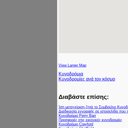
View Larger Map
Κυνοδρόμια
Κυνοδρομίες ανά τον κόσμο
Διαβάστε επίσης:
Ίση μεταχείριση ζητά το Συμβούλιο Κυνο
Διαδικασία εγγραφής σε ιστοσελίδα που 
Κυνοδρόμιο Perry Barr
Προσφορές στις εικονικές κυνοδρομίες
Κυνοδρόμιο Crayford