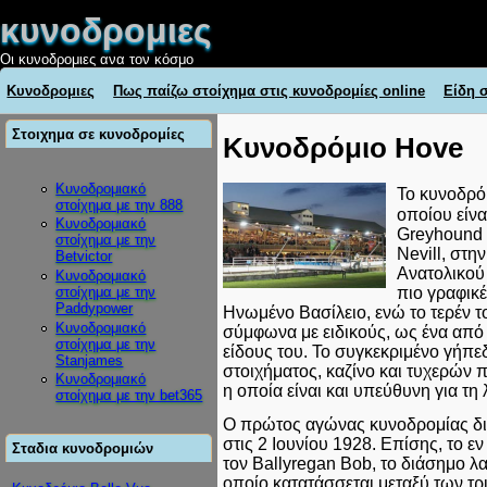
κυνοδρομιες
Οι κυνοδρομιες ανα τον κόσμο
Κυνοδρομιες
Πως παίζω στοίχημα στις κυνοδρομίες online
Είδη 
Στοιχημα σε κυνοδρομίες
Κυνοδρόμιο Hove
Κυνοδρομιακό
Τ
ο κυνοδρό
στοίχημα με την 888
οποίου είνα
Κυνοδρομιακό
Greyhound S
στοίχημα με την
Nevill, στη
Betvictor
Ανατολικού 
Κυνοδρομιακό
πιο γραφικ
στοίχημα με την
Paddypower
Ηνωμένο Βασίλειο, ενώ το τερέν τ
Κυνοδρομιακό
σύμφωνα με ειδικούς, ως ένα από
στοίχημα με την
είδους του. Το συγκεκριμένο γήπεδ
Stanjames
στοιχήματος, καζίνο και τυχερών π
Κυνοδρομιακό
η οποία είναι και υπεύθυνη για τη 
στοίχημα με την bet365
Ο πρώτος αγώνας κυνοδρομίας δι
στις 2 Ιουνίου 1928. Επίσης, το ε
Σταδια κυνοδρομιών
τον Ballyregan Bob, το διάσημο λα
οποίο κατατάσσεται μεταξύ των 