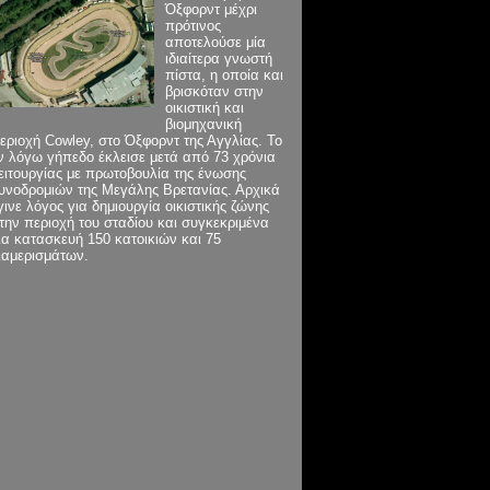
Όξφορντ μέχρι
πρότινος
αποτελούσε μία
ιδιαίτερα γνωστή
πίστα, η οποία και
βρισκόταν στην
οικιστική και
βιομηχανική
εριοχή Cowley, στο Όξφορντ της Αγγλίας. Το
ν λόγω γήπεδο έκλεισε μετά από 73 χρόνια
ειτουργίας με πρωτοβουλία της ένωσης
υνοδρομιών της Μεγάλης Βρετανίας. Αρχικά
γινε λόγος για δημιουργία οικιστικής ζώνης
την περιοχή του σταδίου και συγκεκριμένα
ια κατασκευή 150 κατοικιών και 75
ιαμερισμάτων.