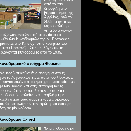
από τα πιο
δημοφιλή στο
βόρειο τμήμα της
Αγγλίας, ενώ το
2008 ψηφίστηκε
ως το καλύτερο
γήπεδο αγώνων
εταξύ λαγωνικών από το αντίστοιχο
υμβούλιο Κυνοδρομιών της Μ. Βρετανίας.
ρίσκεται στο Kinsley, στην κομητεία του
υτικού Γιόρκσαϊρ. Στην εν λόγω πίστα
ιεξάγονται κυνοδρομίες από το 1939.
Κυνοδρομιακό στοίχημα Φορκάστ
να πολύ συνηθισμένο στοίχημα στους
γώνες λαγωνικών είναι αυτό του Φορκάστ.
ο συγκεκριμένο στοίχημα χρησιμοποιείται με
ην ίδια έννοια και στις ιπποδρομιακές
ούρσες. Στην ουσία, λοιπόν, ο παίκτης
υνοδρομιών καλείται να προβλέψει με
κριβή σειρά τους συμμετέχοντες σκύλους
ου θα καταλάβουν την πρώτη και δεύτερη
έση σε μία κούρσα.
Κυνοδρόμιο Oxford
Το κυνοδρόμιο του