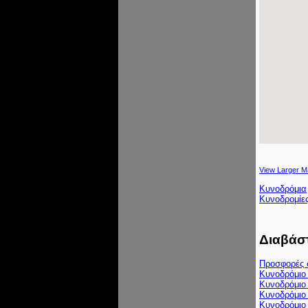
View Larger 
Κυνοδρόμια
Κυνοδρομίε
Διαβάστ
Προσφορές σ
Κυνοδρόμιο
Κυνοδρόμιο
Κυνοδρόμιο
Κυνοδρόμιο 