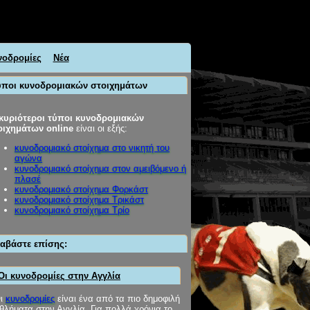
νοδρομίες
Νέα
ύποι κυνοδρομιακών στοιχημάτων
κυριότεροι τύποι κυνοδρομιακών
οιχημάτων online
είναι οι εξής:
κυνοδρομιακό στοίχημα στο νικητή του
αγώνα
κυνοδρομιακό στοίχημα στον αμειβόμενο ή
πλασέ
κυνοδρομιακό στοίχημα Φορκάστ
κυνοδρομιακό στοίχημα Τρικάστ
κυνοδρομιακό στοίχημα Τρίο
ιαβάστε επίσης:
Οι κυνοδρομίες στην Αγγλία
ι
κυνοδρομίες
είναι ένα από τα πιο δημοφιλή
θλήματα στην Αγγλία. Για πολλά χρόνια το