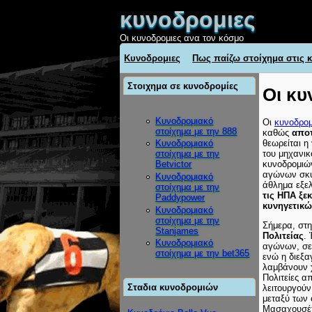
κυνοδρομιες
Οι κυνοδρομιες ανα τον κόσμο
Κυνοδρομιες
Πως παίζω στοίχημα στις κ
Στοιχημα σε κυνοδρομίες
Οι κυ
Κυνοδρομιακό
Οι
κυνοδρομ
στοίχημα με την 888
καθώς
αποτ
θεωρείται η
Κυνοδρομιακό
του μηχανικ
στοίχημα με την
κυνοδρομιώ
Betvictor
αγώνων σκύλ
Κυνοδρομιακό
άθλημα εξελ
στοίχημα με την
τις ΗΠΑ ξε
Paddypower
κυνηγετικώ
Κυνοδρομιακό
στοίχημα με την
Σήμερα, στ
Stanjames
Πολιτείας
.
Κυνοδρομιακό
αγώνων, σε 
στοίχημα με την bet365
ενώ η διεξα
λαμβάνουν χ
Πολιτείες 
Σταδια κυνοδρομιών
λειτουργού
μεταξύ των 
Μασαχουσέτ