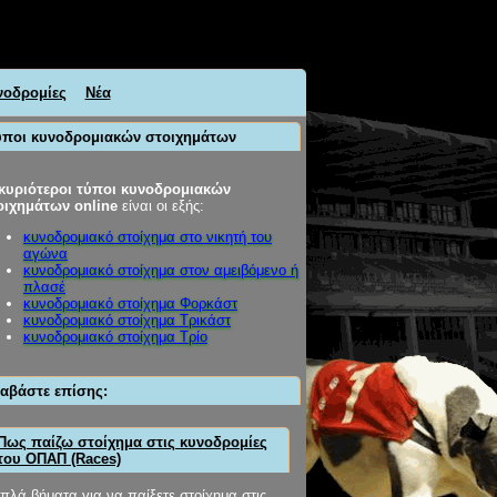
νοδρομίες
Νέα
ύποι κυνοδρομιακών στοιχημάτων
κυριότεροι τύποι κυνοδρομιακών
οιχημάτων online
είναι οι εξής:
κυνοδρομιακό στοίχημα στο νικητή του
αγώνα
κυνοδρομιακό στοίχημα στον αμειβόμενο ή
πλασέ
κυνοδρομιακό στοίχημα Φορκάστ
κυνοδρομιακό στοίχημα Τρικάστ
κυνοδρομιακό στοίχημα Τρίο
ιαβάστε επίσης:
Πως παίζω στοίχημα στις κυνοδρομίες
του ΟΠΑΠ (Races)
πλά βήματα για να παίξετε στοίχημα στις