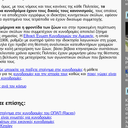
κ
όμως, με τους νόμους και τους κανόνες της κάθε Πολιτείας,
τα
α κυνοδρόμια έχουν τους δικούς τους κανονισμούς
, τους οποίους
ν να αποδεχτούν εγγράφως οι ιδιοκτήτες κυνηγετικών σκύλων, εφόσον
α αγαπημένα τους τετράποδα να έχουν δικαίωμα συμμετοχής.
 μέριμνα και η φροντίδα των ζώων
και στην προκειμένη περίπτωση
τικών σκύλων που συμμετέχουν σε κυνοδρομίες αποτελεί ζήτημα
ς σημασίας. Η
Εθνική Ένωση Κυνοδρομιών της Αμερικής
, η οποία
 1906, ρυθμίζει με αυστηρό τρόπο την ιδιοκτησία λαγωνικών στη χώρα,
ηλα έχει προβεί στη θέσπιση αναλυτικών κατευθυντήριων γραμμών
την καλή μεταχείριση των ζώων, βάσει βέβαια κτηνιατρικών συστάσεων.
τελευταία χρόνια αρκετές Πολιτείες έχουν μεριμνήσει μέσω της θέσπισης
η βελτίωση της μεταχείρισης των αγωνιστικών σκύλων που βρίσκονται
N
οσία τους.
P
ε
ς μπορείτε να παίξετε στοίχημα στις κυνοδρομίες
ή μάθετε
Κ
 για τις
κυνοδρομίες και την ιστορία τους
καθώς και
ποιες χώρες είναι
Τ
 κυνοδρομίες
.
κ
ς ανά τον κόσμο
Κ
ε επίσης:
α
Ο
τοίχημα στις κυνοδρομίες του ΟΠΑΠ (Races)
α
 είναι γνωστές για κυνοδρομίες
α
μάτων στις εικονικές κυνοδρομίες
λ
Kinsley
λ