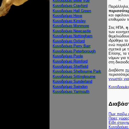
Κυνοδρόμιο Belle Vue
Κυνοδρόμιο Crayford
Παράλληλα, 
Κυνοδρόμιο Hall Green
περισσότερ
και οφείλου
Κυνοδρόμιο Hove
επιθυμούν τ
Κυνοδρόμιο Kinsley
Κυνοδρόμιο Monmore
Στις ΗΠΑ,
η
Κυνοδρόμιο Newcastle
των κυνηγε
Κυνοδρόμιο Nottingham
θεμελιώδου
ιδρύθηκε το
Κυνοδρόμιο Oxford
ενώ παράλλ
Κυνοδρόμιο Perry Barr
σχετικά με 
Κυνοδρόμιο Peterborough
Επίσης, τα 
Κυνοδρόμιο Poole
νόμων για τ
Κυνοδρόμιο Romford
στη δικαιοδ
Κυνοδρόμιο Sheffield
Διαβάστε
πώ
Κυνοδρόμιο Shelbourne Park
περισσότερα
Κυνοδρόμιο Sittingbourne
γνωστές για
Κυνοδρόμιο Sunderland
Κυνοδρόμιο Swindon
Κυνοδρομίε
Κυνοδρόμιο Yarmouth
Διαβάστ
Πως παίζω σ
Ποιες χώρες
Είδη στοιχη
Κυνοδρόμιο 