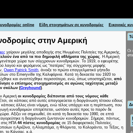
υνοδρομίες online
Είδη στοιχημάτων σε κυνοδρομίες
Εικονικές κυ
Τ
νοδρομίες στην Αμερική
Οι
ιες
χαίρουν μεγάλης αποδοχής στις Ηνωμένες Πολιτείες της Αμερικής,
στ
ελούν ένα από τα πιο δημοφιλή αθλήματα της χώρας
. Η Αμερική
 γενέτειρα χώρα των σύγχρονων κυνοδρομιών. Το 1919, ο εφευρέτης
ού λαγού και φερόμενος ως “πατέρας” της σύγχρονης μορφής
ν,
Owen Patrick Smith
, άνοιξε το πρώτο επαγγελματικό γήπεδο
ων στο Emeryville της Καλιφόρνια. Κατά τη δεκαετία του 1920 το
ίχθηκε και αναπτύχθηκε περισσότερο, ενώ, όπως υποστηρίζεται,
από
κίνησε ο επίσημος στοιχηματισμός σε αγώνες ταχύτητας μεταξύ
ν σκύλων (
Greyhound
)
.
ην Αμερική
οι κυνοδρομίες διέπονται από τους νόμους κάθε
 Έτσι, σε κάποιες από αυτές απαγορεύεται η διοργάνωση τέτοιου είδους
Δ
κάποιες άλλες είναι νόμιμη, ενώ τέλος υπάρχει και η περίπτωση, που
γωγή κυνοδρομιών επιτρέπεται, ωστόσο αυτές προς το παρόν δε
ώρα. Αξίζει να σημειωθεί, ότι κατά τη δεκαετία του 1990, σε επτά
απαγορεύτηκε η διοργάνωση ζωντανών κυνοδρομιών. Σήμερα, πάντως,
ν στις ΗΠΑ
44 πίστες κυνοδρομίας
σε 15 διαφορετικές Πολιτείες,
οποίων η Αριζόνα, η Αλαμπάμα, η Φλόριντα, το Κολοράντο, το Τέξας, η
η, το Κάνσας, κ.ά.
Α