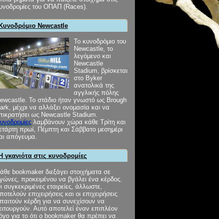
υνοδρομίες του ΟΠΑΠ (Races).
Κυνοδρόμιο Newcastle
Το κυνοδρόμιο του
Newcastle, το
λεγόμενο και
Newcastle
Stadium, βρίσκεται
στο Byker
ανατολικά της
αγγλικής πόλης
ewcastle. Το στάδιο ήταν γνωστό ως Brough
ark, μέχρι να αλλάξει ονομασία και να
πικρατήσει ως Newcastle Stadium.
υνοδρομίες
λαμβάνουν χώρα κάθε Τρίτη και
ετάρτη πρωί, Πέμπτη και Σάββατο μεσημέρι
αι απόγευμα.
Η γκανιότα στις κυνοδρομίες
άθε bookmaker διεξάγει στοιχήματα σε
γώνες, προκειμένου να βγάλει ένα κέρδος.
ι συγκεκριμένες εταιρείες, άλλωστε,
ποτελούν επιχειρήσεις και οι επιχειρήσεις
παιτούν κέρδη για να συνεχίσουν να
ειτουργούν. Αυτό αποτελεί έναν επιπλέον
όγο για το ότι ο bookmaker θα πρέπει να